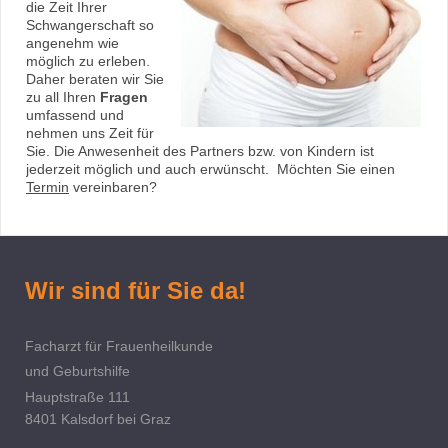
die Zeit Ihrer
Schwangerschaft so
angenehm wie
möglich zu erleben.
Daher beraten wir Sie
zu all Ihren
Fragen
umfassend und
nehmen uns Zeit für
Sie. Die Anwesenheit des Partners bzw. von Kindern ist
jederzeit möglich und auch erwünscht. Möchten Sie einen
Termin
vereinbaren?
Wir sind für Sie da!
Facharzt für Frauenheilkunde
und Geburtshilfe
Hauptstraße 111
8401 Kalsdorf bei Graz