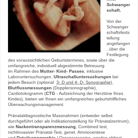
Schwanger
schaft.
Von der
Schwanger
schaftsfests
tellung
angefangen
, über die
Festlegung
des voraussichtlichen Geburtstermines, sowie über die
umfangreiche, individuell abgestimmte Betreuung
im Rahmen des
Mutter- Kind- Passes
, inklusive
Laboruntersuchungen,
Ultraschalluntersuchungen
bei
jedem Besuch (optional
3- D und 4- D- Sonographie
),
Blutflussmessungen
(Dopplersonographie),
Cardiotokogramm (
CTG
- Aufzeichnung der Herztöne Ihres
Kindes), bieten wir Ihnen ein umfangreiches geburtshilfliches
Überwachungsmanagement.
Pränataldiagnostische Massnahmen (entweder selbst
durchgeführt oder als Indikationsstellung für Pränatalzentrum),
wie
Nackentransparenzmessung
, Combined test,
nichtinvasiver Pränatal-Test, genet. Amniocentese
und
Detailsonographie
/ Organscreening werden obligat