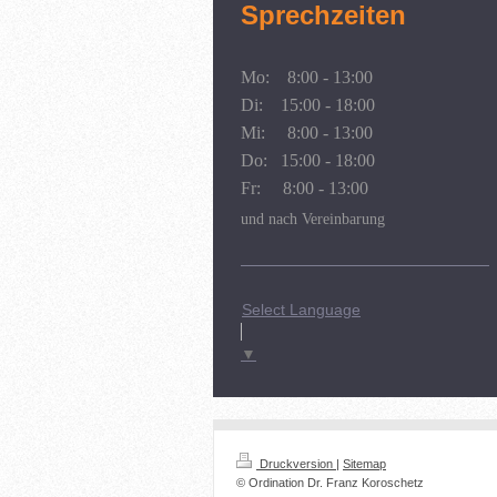
Sprechzeiten
Mo: 8:00 - 13:00
Di: 15:00 - 18:00
Mi: 8:00 - 13:00
Do: 15:00 - 18:00
Fr: 8:00 - 13:00
und nach Vereinbarung
Select Language
▼
Druckversion
|
Sitemap
© Ordination Dr. Franz Koroschetz