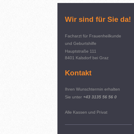
Wir sind für Sie da!
Facharzt für Frauenheilkunde
und Geburtshilfe
Hauptstraße 111
8401 Kalsdorf bei Graz
Kontakt
Ihren Wunschtermin erhalten
Sie unter
+43 3135 56 56 0
Alle Kassen
und Privat